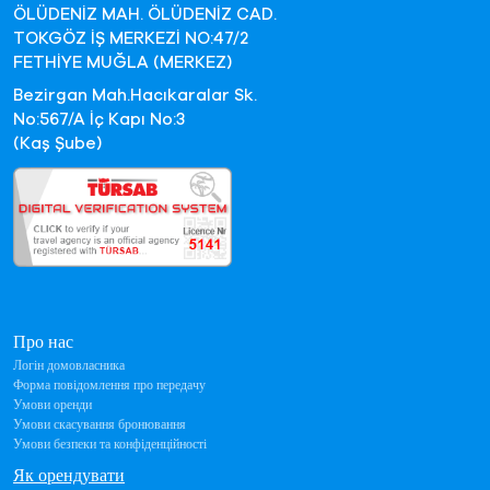
ÖLÜDENİZ MAH. ÖLÜDENİZ CAD.
TOKGÖZ İŞ MERKEZİ NO:47/2
FETHİYE MUĞLA (MERKEZ)
Bezirgan Mah.Hacıkaralar Sk.
No:567/A İç Kapı No:3
(Kaş Şube)
Про нас
Логін домовласника
Форма повідомлення про передачу
Умови оренди
Умови скасування бронювання
Умови безпеки та конфіденційності
Як орендувати