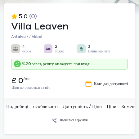
5.0
(0)
Villa Leaven
Antalya / / Akbel
4
2
2
особа
Ліжко
Ванна кімната
%20 зараз, решту оплачуєте при вході
£ 0
/ніч
Календар доступності
Ціни починаються за ніч
Подробиці
особливості
Доступність / Ціни
Ціни
Комента
Поділіться з друзями