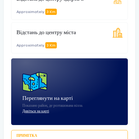
Approximately
3 Km
Відстань до центру міста
Approximately
3 Km
Переглянути на карті
Показано район, де розташована вілла.
Дивіться на карті
ПРИМІТКА