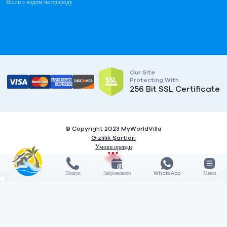
Вілли з видом на природу
Our Site
Protecting With
256 Bit SSL Certificate
© Copyright 2023 MyWorldVilla
Gizlilik Şartları
Умови оренди
Пошук
Забронювати
WhatsApp
Меню
X
X
COMPARE
3
Features