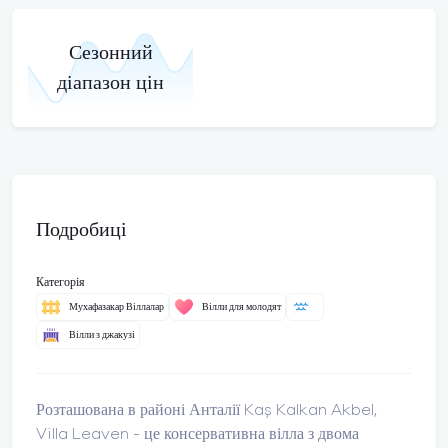
Сезонний
діапазон цін
Подробиці
Категорія
Мухафазакар Віллалар
Вілли для молодят
Вілли з джакузі
Розташована в районі Анталії Kaş Kalkan Akbel,
Villa Leaven - це консервативна вілла з двома