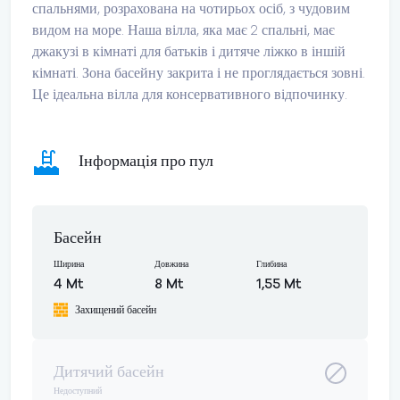
спальнями, розрахована на чотирьох осіб, з чудовим
видом на море. Наша вілла, яка має 2 спальні, має
джакузі в кімнаті для батьків і дитяче ліжко в іншій
кімнаті. Зона басейну закрита і не проглядається зовні.
Це ідеальна вілла для консервативного відпочинку.
Інформація про пул
Басейн
Ширина
Довжина
Глибина
4 Mt
8 Mt
1,55 Mt
Захищений басейн
Дитячий басейн
Недоступний