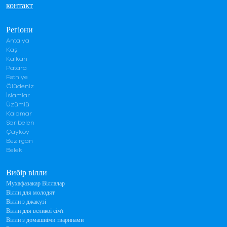
контакт
Регіони
Antalya
Kaş
Kalkan
Patara
Fethiye
Ölüdeniz
İslamlar
Üzümlü
Kalamar
Sarıbelen
Çayköy
Bezirgan
Belek
Вибір вілли
Мухафазакар Віллалар
Вілли для молодят
Вілли з джакузі
Вілли для великої сім'ї
Вілли з домашніми тваринами