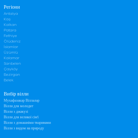
Регіони
Antalya
Kaş
Kalkan
Patara
Fethiye
Ölüdeniz
İslamlar
Üzümlü
Kalamar
Sarıbelen
Çayköy
Bezirgan
Belek
Вибір вілли
Мухафазакар Віллалар
Вілли для молодят
Вілли з джакузі
Вілли для великої сім'ї
Вілли з домашніми тваринами
Вілли з видом на природу