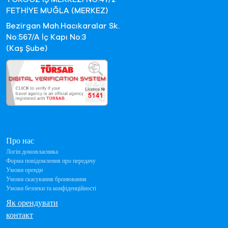
FETHİYE MUĞLA (MERKEZ)
Bezirgan Mah.Hacıkaralar Sk.
No:567/A İç Kapı No:3
(Kaş Şube)
Про нас
Логін домовласника
Форма повідомлення про передачу
Умови оренди
Умови скасування бронювання
Умови безпеки та конфіденційності
Як орендувати
контакт