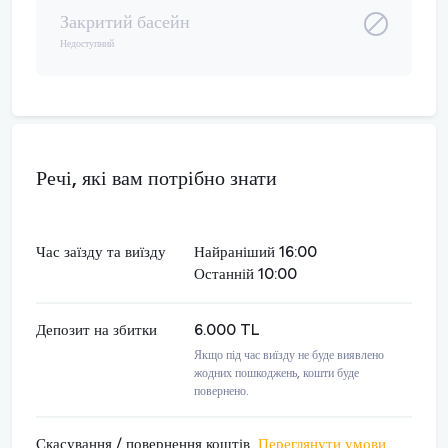
Закритий басейн
Недоступний
Речі, які вам потрібно знати
Час заїзду та виїзду
Найраніший 16:00
Останній 10:00
Депозит на збитки
6.000 TL
Якщо під час виїзду не буде виявлено
жодних пошкоджень, кошти буде
повернено.
Скасування / повернення коштів
Переглянути умови