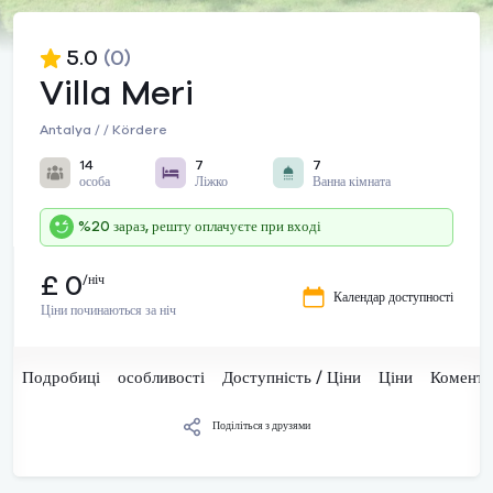
5.0
(0)
Villa Meri
Antalya / / Kördere
14
7
7
особа
Ліжко
Ванна кімната
%20 зараз, решту оплачуєте при вході
£ 0
/ніч
Календар доступності
Ціни починаються за ніч
Подробиці
особливості
Доступність / Ціни
Ціни
Комента
Поділіться з друзями