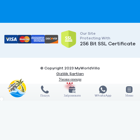
Our Site
Protecting With
256 Bit SSL Certificate
© Copyright 2023 MyWorldVilla
Gizlilik Şartları
Умови оренди
Пошук
Забронювати
WhatsApp
Меню
X
X
COMPARE
3
Features
General features