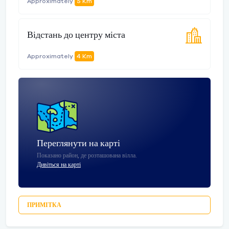
Approximately
5 Km
Відстань до центру міста
Approximately
4 Km
Переглянути на карті
Показано район, де розташована вілла.
Дивіться на карті
ПРИМІТКА