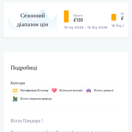
Щоночі
Сезонний
Щоночі
£90
£133
діапазон цін
16 Вер 2026
15 чер 2026 - 15 Вер 2026
Подробиці
Категорія
Мухафазакар Віллалар
Вілли для молодят
Вілли з джакузі
Вілли з видом на природу
Вілла Пандора 1