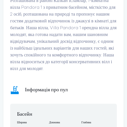
Розташована в районі Калкан Ісламлар, 1-кімнатна
вілла Pandora 1 з приватним басейном, місткістю для
2 осіб, розташована на природі та пропонує нашим
гостям додатковий відпочинок із джакузі в кімнаті для
батьків. Наша вілла, Villa Pandora 1 орендна вілла для
молодят, яка готова надати вам, нашим шановним
відвідувачам, унікальний досвід відпочинку, є одним
із найбільш ідеальних варіантів для наших гостей, які
хочуть спокійного та комфортного відпочинку. Наша
вілла відноситься до категорії консервативних вілл і
вілл для молодят.
Інформація про пул
Басейн
Ширина
Довжина
Глибина