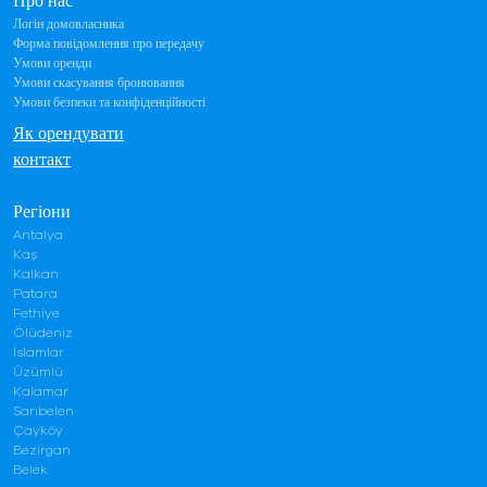
Про нас
Логін домовласника
Форма повідомлення про передачу
Умови оренди
Умови скасування бронювання
Умови безпеки та конфіденційності
Як орендувати
контакт
Регіони
Antalya
Kaş
Kalkan
Patara
Fethiye
Ölüdeniz
İslamlar
Üzümlü
Kalamar
Sarıbelen
Çayköy
Bezirgan
Belek