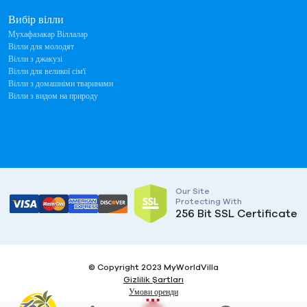
Вибір вілли
Мухафазакар Віллалар
Вілли для молодят
Вілли з джакузі
Вілли для великої сім'ї
Вілли з домашніми тваринами
Вілли з видом на природу
Our Site
Protecting With
256 Bit SSL Certificate
© Copyright 2023 MyWorldVilla
Gizlilik Şartları
Умови оренди