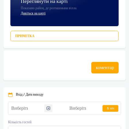
Переглянути на карті
Показано район, де розташована вілла.
Дивіться на карті
ПРИМІТКА
коментар
Вхід / Дата виходу
5 ніч
Кількість гостей