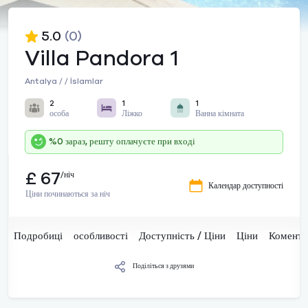
5.0
(0)
Villa Pandora 1
Antalya / / İslamlar
2
1
1
особа
Ліжко
Ванна кімната
%0 зараз, решту оплачуєте при вході
£ 67
/ніч
Календар доступності
Ціни починаються за ніч
Подробиці
особливості
Доступність / Ціни
Ціни
Комента
Поділіться з друзями