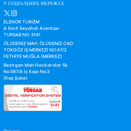
У СОЦІАЛЬНИХ МЕРЕЖАХ
ELENOR TURİZM
A Sınıfı Seyahat Acentası
TURSAB NO: 5141
ÖLÜDENİZ MAH. ÖLÜDENİZ CAD.
TOKGÖZ İŞ MERKEZİ NO:47/2
FETHİYE MUĞLA (MERKEZ)
Bezirgan Mah.Hacıkaralar Sk.
No:567/A İç Kapı No:3
(Kaş Şube)