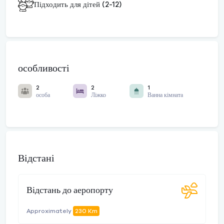
Підходить для дітей (2-12)
особливості
2
2
1
особа
Ліжко
Ванна кімната
Відстані
Відстань до аеропорту
Approximately
230 Km