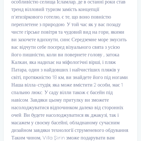
особливістю селища Ісламлар, де в останні роки став
тренд вілловий туризм замість концепції
п’ятизіркового готелю, є те, що воно повністю
переплетене з природою. У той час як у вас позаду
чисте гірське повітря та чудовий вид на гори, якими
ви захочете вдихнути, синє Середземне море змусить
вас відчути себе посеред візуального свята з усією
його пишністю, коли ви повернете голову , затока
Калкан, яка надихає на міфологічні вірші, і пляж
Патара, один з найдовших і найчистіших пляжів у
світі, протяжністю 18 км, ви знайдете його під ногами.
Наша вілла-студія, яка може вмістити 2 особи, має 1
спальню люкс. У саду вілли також є басейн під
навісом. Завдяки цьому притулку ви зможете
насолоджуватися відпочинком далеко від сторонніх
очей. Ви будете насолоджуватися як джакузі, так і
масажем у своєму басейні, обладнаному сучасним
дизайном завдяки технології струменевого обдування.
Таким чином, Villa Şirin зможе подарувати вам