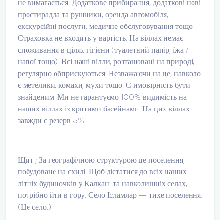
не вимагається. Додаткове прибирання, додаткові нові
простирадла та рушники, оренда автомобіля,
екскурсійні послуги, медичне обслуговування тощо.
Страховка не входить у вартість. На віллах немає
споживання в цілях гігієни (туалетний папір, їжа /
напої тощо). Всі наші вілли, розташовані на природі,
регулярно обприскуються. Незважаючи на це, навколо
є метелики, комахи, мухи тощо. Є ймовірність бути
знайденим. Ми не гарантуємо 100% видимість на
наших віллах із критими басейнами. На цих віллах
завжди є резерв 5%.
Щит ; За географічною структурою це поселення,
побудоване на схилі. Щоб дістатися до всіх наших
літніх будиночків у Калкані та навколишніх селах,
потрібно йти в гору. Село Ісламлар — тихе поселення.
(Це село.)