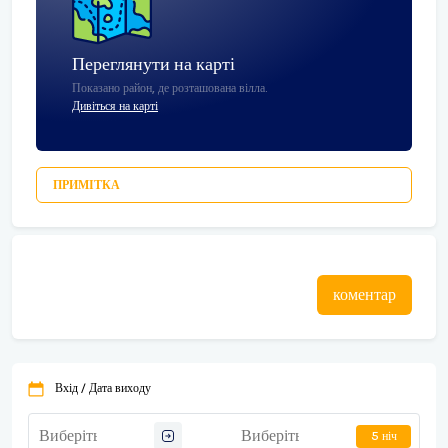
Переглянути на карті
Показано район, де розташована вілла.
Дивіться на карті
ПРИМІТКА
коментар
Вхід / Дата виходу
5 ніч