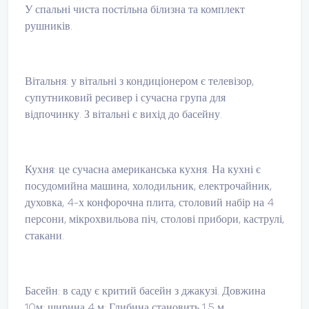
У спальні чиста постільна білизна та комплект
рушників.
Вітальня: у вітальні з кондиціонером є телевізор,
супутниковий ресивер і сучасна група для
відпочинку. З вітальні є вихід до басейну.
Кухня: це сучасна американська кухня. На кухні є
посудомийна машина, холодильник, електрочайник,
духовка, 4-х конфорочна плита, столовий набір на 4
персони, мікрохвильова піч, столові прибори, каструлі,
стакани.
Басейн: в саду є критий басейн з джакузі. Довжина
10м; ширина 4 м; Глибина становить 1,5 м.