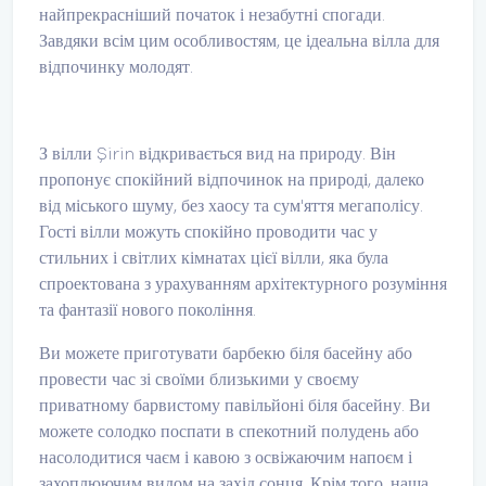
найпрекрасніший початок і незабутні спогади.
Завдяки всім цим особливостям, це ідеальна вілла для
відпочинку молодят.
З вілли Şirin відкривається вид на природу. Він
пропонує спокійний відпочинок на природі, далеко
від міського шуму, без хаосу та сум'яття мегаполісу.
Гості вілли можуть спокійно проводити час у
стильних і світлих кімнатах цієї вілли, яка була
спроектована з урахуванням архітектурного розуміння
та фантазії нового покоління.
Ви можете приготувати барбекю біля басейну або
провести час зі своїми близькими у своєму
приватному барвистому павільйоні біля басейну. Ви
можете солодко поспати в спекотний полудень або
насолодитися чаєм і кавою з освіжаючим напоєм і
захоплюючим видом на захід сонця. Крім того, наша