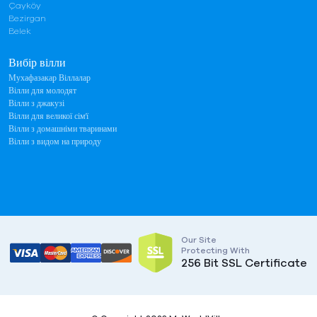
Çayköy
Bezirgan
Belek
Вибір вілли
Мухафазакар Віллалар
Вілли для молодят
Вілли з джакузі
Вілли для великої сім'ї
Вілли з домашніми тваринами
Вілли з видом на природу
Our Site
Protecting With
256 Bit SSL Certificate