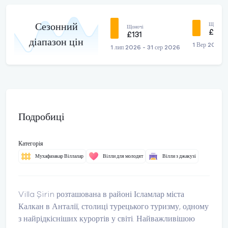
Щоночі
Сезонний
Щоночі
£109
£131
діапазон цін
1 Вер 2026 
1 лип 2026 - 31 сер 2026
Подробиці
Категорія
Мухафазакар Віллалар
Вілли для молодят
Вілли з джакузі
Villa Şirin розташована в районі Ісламлар міста
Калкан в Анталії, столиці турецького туризму, одному
з найрідкісніших курортів у світі. Найважливішою