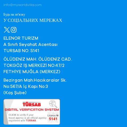
info@myworldvilla.com
Будь на зв'язку
У СОЦІАЛЬНИХ МЕРЕЖАХ
ELENOR TURİZM
A Sınıfı Seyahat Acentası
TURSAB NO: 5141
ÖLÜDENİZ MAH. ÖLÜDENİZ CAD.
TOKGÖZ İŞ MERKEZİ NO:47/2
FETHİYE MUĞLA (MERKEZ)
Bezirgan Mah.Hacıkaralar Sk.
No:567/A İç Kapı No:3
(Kaş Şube)