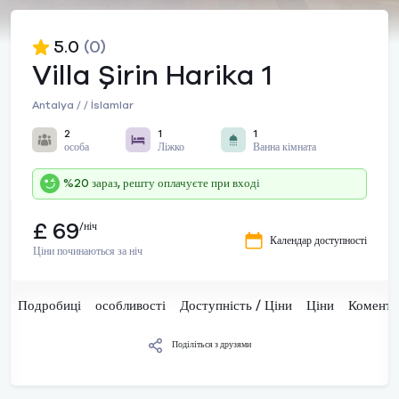
5.0
(0)
Villa Şirin Harika 1
Antalya / / İslamlar
2
1
1
особа
Ліжко
Ванна кімната
%20 зараз, решту оплачуєте при вході
£ 69
/ніч
Календар доступності
Ціни починаються за ніч
Подробиці
особливості
Доступність / Ціни
Ціни
Комента
Поділіться з друзями