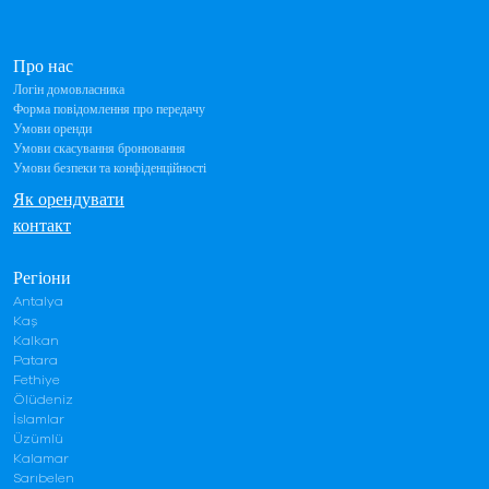
Про нас
Логін домовласника
Форма повідомлення про передачу
Умови оренди
Умови скасування бронювання
Умови безпеки та конфіденційності
Як орендувати
контакт
Регіони
Antalya
Kaş
Kalkan
Patara
Fethiye
Ölüdeniz
İslamlar
Üzümlü
Kalamar
Sarıbelen