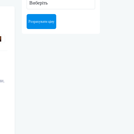
Виберіть
Розрахувати ціну
ли,