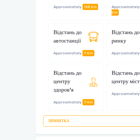
Approximately
138 Km
Approximatel
Km
Відстань до
Відстань до
автостанції
ринку
Approximately
7 Km
Approximatel
Відстань до
Відстань до
центру
центру міст
здоров'я
Approximatel
Approximately
7 Km
ПРИМІТКА