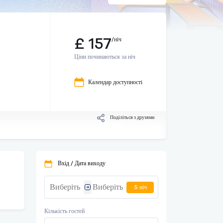
£ 157
/ніч
Ціни починаються за ніч
Календар доступності
Поділіться з друзями
Вхід / Дата виходу
5 ніч
Кількість гостей