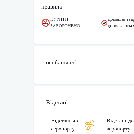
правила
КУРИТИ
Домашні тва
ЗАБОРОНЕНО
допускаютьс
особливості
Відстані
Відстань до
Відстань до
аеропорту
аеропорту