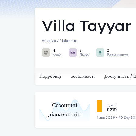
Villa Tayyar
Antalya / / İslamlar
4
2
2
особа
Ліжко
Ванна кімната
Подробиці
особливості
Доступність / 
Сезонний
Щоночі
£219
діапазон цін
1 лип 2026 - 10 Вер 2