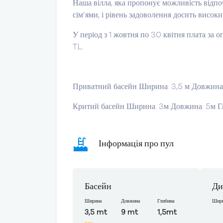
Наша вілла, яка пропонує можливість відпоч
сім’ями, і рівень задоволення досить високи
У період з 1 жовтня по 30 квітня плата за 
TL.
Приватний басейн Ширина: 3,5 м Довжина:
Критий басейн Ширина: 3м Довжина: 5м Г
Інформація про пул
Басейн
Ди
Ширина
Довжина
Глибина
Шир
3,5 mt
9 mt
1,5mt