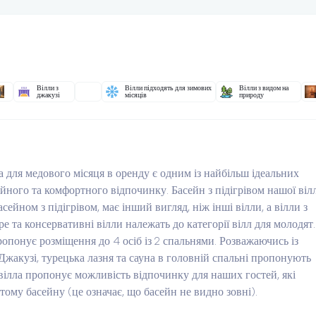
Вілли з
Вілли підходять для зимових
Вілли з видом на
джакузі
місяців
природу
а для медового місяця в оренду є одним із найбільш ідеальних
ійного та комфортного відпочинку. Басейн з підігрівом нашої віл
сейном з підігрівом, має інший вигляд, ніж інші вілли, а вілли з
ре та консервативні вілли належать до категорії вілл для молодят.
опонує розміщення до 4 осіб із 2 спальнями. Розважаючись із
Джакузі, турецька лазня та сауна в головній спальні пропонують
ілла пропонує можливість відпочинку для наших гостей, які
тому басейну (це означає, що басейн не видно зовні).