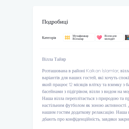
Подробиці
Мухафазакар
Вілли для
Категорія
Віллалар
молодят
Вілла Тайяр
Розташована в районі Kalkan İslamlar, вілл
варіантів для наших гостей, які хочуть спок
який працює 12 місяців влітку та взимку з ба
басейнами з підігрівом, вілли з видом на мо
Наша вілла переплітається з природою та пр
настільним футболом як зоною активності. 
нашим гостям додаткову релаксацію. Наша в
дбають про конфіденційність, завдяки закри