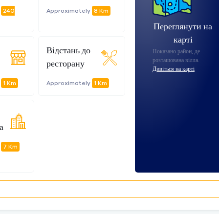
y
240
Approximately
8 Km
Переглянути на
карті
Відстань до
Показано район, де
розташована вілла.
ресторану
Дивіться на карті
y
1 Km
Approximately
1 Km
а
y
7 Km