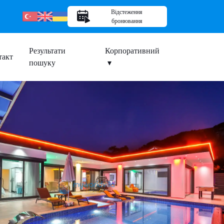
Відстеження
бронювання
Результати
Корпоративний
такт
пошуку