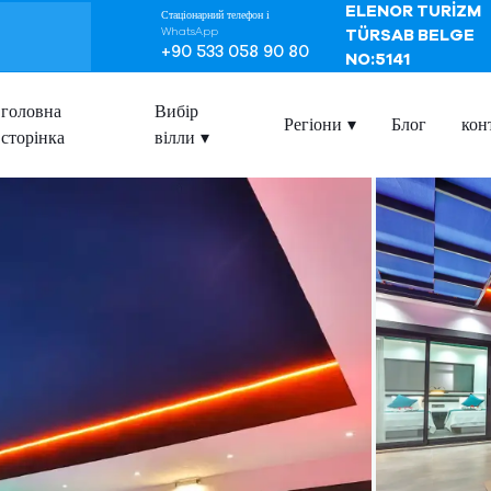
ELENOR TURİZM
Стаціонарний телефон і
WhatsApp
TÜRSAB BELGE
+90 533 058 90 80
NO:5141
головна
Вибір
Регіони
Блог
кон
сторінка
вілли