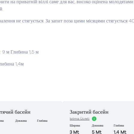
ити на приватній віллі саме для вас, високо оцінена молодятами
й.
опалення не стягується. За запит поза цими місяцями стягується 4
 9 м Глибина 1,5 м
либина 1,4м
тячий басейн
Закритий басейн
Isıtma Ücreti
ина
Довжина
Глибина
Ширина
Довжина
Глибина
3 Mt
5 Mt
1,4 Mt