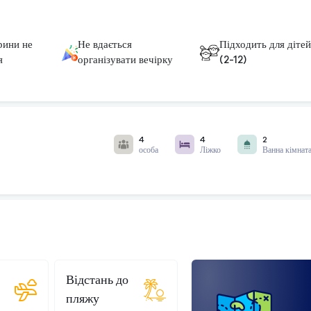
рини не
Не вдається
Підходить для діте
я
організувати вечірку
(2-12)
4
4
2
особа
Ліжко
Ванна кімнат
Відстань до
пляжу