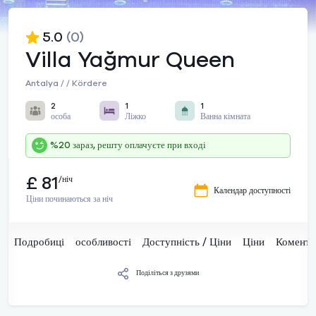
5.0
(0)
Villa Yağmur Queen
Antalya / / Kördere
2
1
1
особа
Ліжко
Ванна кімната
%20 зараз, решту оплачуєте при вході
£ 81
/ніч
Календар доступності
Ціни починаються за ніч
Подробиці
особливості
Доступність / Ціни
Ціни
Комента
Поділіться з друзями