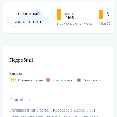
Сезонний
Щоночі
Щоночі
£154
£168
діапазон цін
1 Вер 2026 
1 сер 2026 - 31 сер 2026
Подробиці
Категорія
Мухафазакар Віллалар
Вілли для молодят
Вілли з джакузі
Опис вілли
Розташований у регіоні Кьордере в Калкані, він
пропонує унікальну можливість для відпочинку з