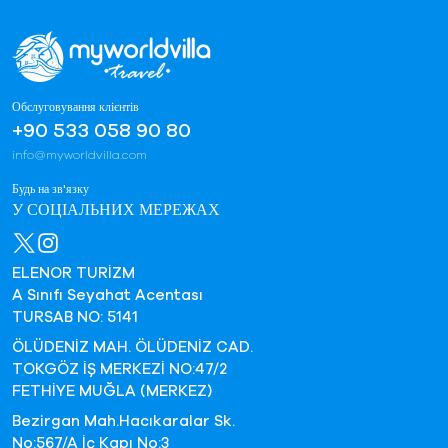
Обслуговування клієнтів
+90 533 058 90 80
info@myworldvilla.com
Будь на зв'язку
У СОЦІАЛЬНИХ МЕРЕЖАХ
ELENOR TURİZM
A Sınıfı Seyahat Acentası
TURSAB NO: 5141
ÖLÜDENİZ MAH. ÖLÜDENİZ CAD.
TOKGÖZ İŞ MERKEZİ NO:47/2
FETHİYE MUĞLA (MERKEZ)
Bezirgan Mah.Hacıkaralar Sk.
No:567/A İç Kapı No:3