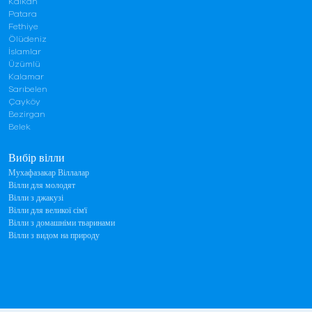
Kalkan
Patara
Fethiye
Ölüdeniz
İslamlar
Üzümlü
Kalamar
Sarıbelen
Çayköy
Bezirgan
Belek
Вибір вілли
Мухафазакар Віллалар
Вілли для молодят
Вілли з джакузі
Вілли для великої сім'ї
Вілли з домашніми тваринами
Вілли з видом на природу