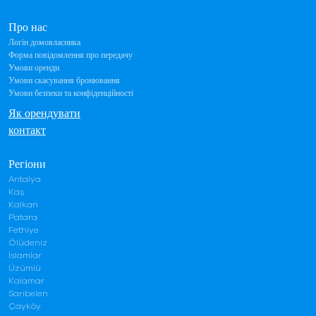
Про нас
Логін домовласника
Форма повідомлення про передачу
Умови оренди
Умови скасування бронювання
Умови безпеки та конфіденційності
Як орендувати
контакт
Регіони
Antalya
Kaş
Kalkan
Patara
Fethiye
Ölüdeniz
İslamlar
Üzümlü
Kalamar
Sarıbelen
Çayköy