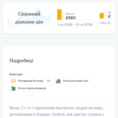
Щоночі
Сезонний
Щоночі
£422
£660
діапазон цін
1 Вер 2026 
1 сер 2026 - 31 сер 2026
Подробиці
Категорія
Мухафазакар Віллалар
Вілли для великої сім'ї
Вілли з видом на природу
Вілла Zirve з приватним басейном і видом на море,
розташована в Калкан-Акбель, має дев'ять спалень і