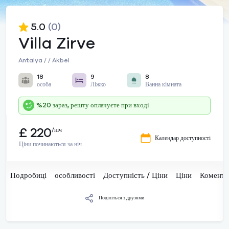
5.0
(0)
Villa Zirve
Antalya / / Akbel
18
9
8
особа
Ліжко
Ванна кімната
%20 зараз, решту оплачуєте при вході
£ 220
/ніч
Календар доступності
Ціни починаються за ніч
Подробиці
особливості
Доступність / Ціни
Ціни
Комента
Поділіться з друзями