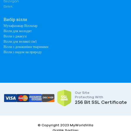
Bezirgan
Belek
Вибір вілли
Мухафазакар Віллалар
Вілли для молодят
Вілли з джакузі
Вілли для великої сім'ї
Вілли з домашніми тваринами
Вілли з видом на природу
Our Site
Protecting With
256 Bit SSL Certificate
© Copyright 2023 MyWorldVilla
Gizlilik Şartları