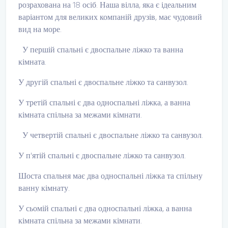
розрахована на 18 осіб. Наша вілла, яка є ідеальним
варіантом для великих компаній друзів, має чудовий
вид на море.
У першій спальні є двоспальне ліжко та ванна
кімната.
У другій спальні є двоспальне ліжко та санвузол.
У третій спальні є два односпальні ліжка, а ванна
кімната спільна за межами кімнати.
У четвертій спальні є двоспальне ліжко та санвузол.
У п'ятій спальні є двоспальне ліжко та санвузол.
Шоста спальня має два односпальні ліжка та спільну
ванну кімнату.
У сьомій спальні є два односпальні ліжка, а ванна
кімната спільна за межами кімнати.