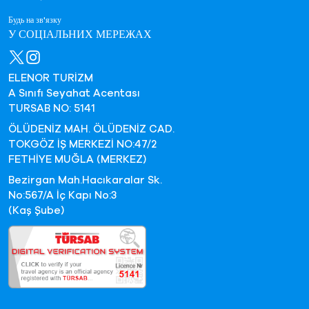
Будь на зв'язку
У СОЦІАЛЬНИХ МЕРЕЖАХ
ELENOR TURİZM
A Sınıfı Seyahat Acentası
TURSAB NO: 5141
ÖLÜDENİZ MAH. ÖLÜDENİZ CAD.
TOKGÖZ İŞ MERKEZİ NO:47/2
FETHİYE MUĞLA (MERKEZ)
Bezirgan Mah.Hacıkaralar Sk.
No:567/A İç Kapı No:3
(Kaş Şube)