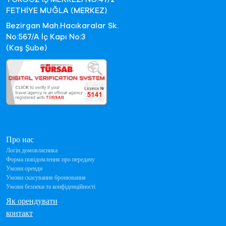
FETHİYE MUĞLA (MERKEZ)
Bezirgan Mah.Hacıkaralar Sk.
No:567/A İç Kapı No:3
(Kaş Şube)
Про нас
Логін домовласника
Форма повідомлення про передачу
Умови оренди
Умови скасування бронювання
Умови безпеки та конфіденційності
Як орендувати
контакт