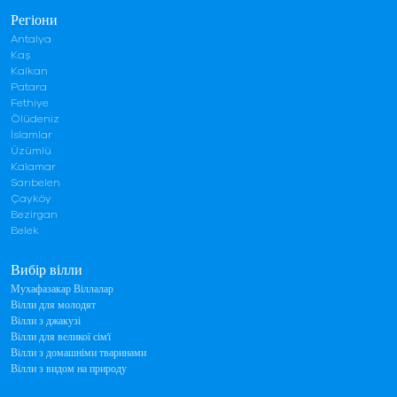
Регіони
Antalya
Kaş
Kalkan
Patara
Fethiye
Ölüdeniz
İslamlar
Üzümlü
Kalamar
Sarıbelen
Çayköy
Bezirgan
Belek
Вибір вілли
Мухафазакар Віллалар
Вілли для молодят
Вілли з джакузі
Вілли для великої сім'ї
Вілли з домашніми тваринами
Вілли з видом на природу