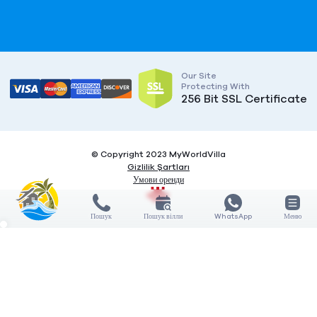
Our Site
Protecting With
256 Bit SSL Certificate
© Copyright 2023 MyWorldVilla
Gizlilik Şartları
Умови оренди
Пошук
Пошук вілли
WhatsApp
Меню
X
X
COMPARE
3
Features
General features