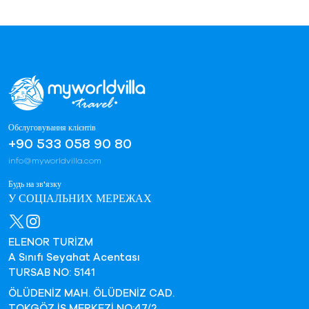
Обслуговування клієнтів
+90 533 058 90 80
info@myworldvilla.com
Будь на зв'язку
У СОЦІАЛЬНИХ МЕРЕЖАХ
ELENOR TURİZM
A Sınıfı Seyahat Acentası
TURSAB NO: 5141
ÖLÜDENİZ MAH. ÖLÜDENİZ CAD.
TOKGÖZ İŞ MERKEZİ NO:47/2